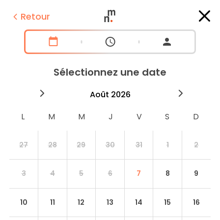
Retour
Sélectionnez une date
2026
août
2026
septe
27
28
29
30
31
1
2
3
4
5
6
7
8
9
10
11
12
13
14
15
16